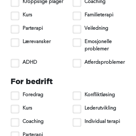
Kroppslige plager
Coaching
Kurs
Familieterapi
Parterapi
Veiledning
Lærevansker
Emosjonelle
problemer
ADHD
Atferdsproblemer
For bedrift
Foredrag
Konfliktløsing
Kurs
Lederutvikling
Coaching
Individual terapi
Parterapi