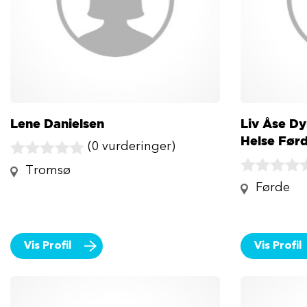
Lene Danielsen
Liv Åse Dy
Helse Før
(0 vurderinger)
Tromsø
Førde
Vis Profil
Vis Profil