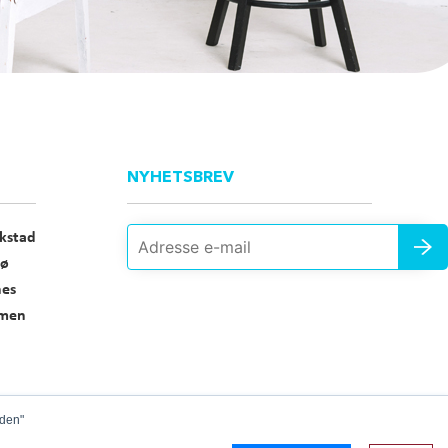
NYHETSBREV
ikstad
sø
es
men
iden"
Y
FREEPIK