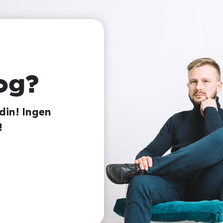
og?
 din! Ingen
!