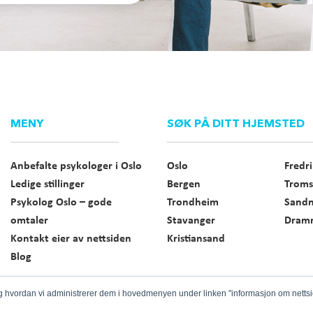
MENY
SØK PÅ DITT HJEMSTED
Anbefalte psykologer i Oslo
Oslo
Fredr
Ledige stillinger
Bergen
Trom
Psykolog Oslo – gode
Trondheim
Sandn
omtaler
Stavanger
Dram
Kontakt eier av nettsiden
Kristiansand
Blog
 og hvordan vi administrerer dem i hovedmenyen under linken "informasjon om netts
RIGHT 2021 DINPSYKOLOG.NO. ALL RIGHTS RESERVED DESIGNED B