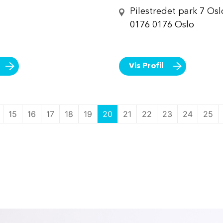
Pilestredet park 7 Osl
0176 0176 Oslo
Vis Profil
15
16
17
18
19
20
21
22
23
24
25