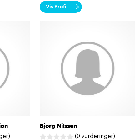
Vis Profil
jon
Bjørg Nilssen
ger)
(0 vurderinger)